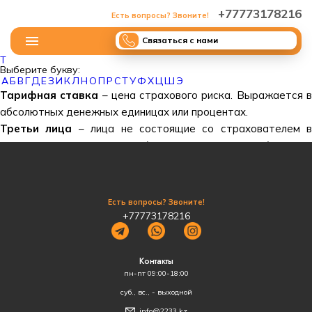
+77773178216
Есть вопросы? Звоните!
Связаться с нами
Т
Выберите букву:
А
Б
В
Г
Д
Е
З
И
К
Л
Н
О
П
Р
С
Т
У
Ф
Х
Ц
Ш
Э
Тарифная ставка
– цена страхового риска. Выражается 
абсолютных денежных единицах или процентах.
Третьи лица
– лица не состоящие со страхователем в
договорных отношениях (например, клиентских) и не
являющихся его сотудниками.
Есть вопросы? Звоните!
+77773178216
Контакты
пн-пт 09:00-18:00
суб., вс., - выходной
info@2233.kz