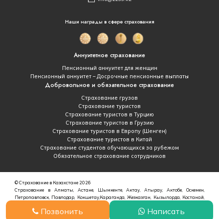
Наши награды в сфере страхования
Аннуитетное страхование
Пенсионный аннуитет для женщин
Пенсионный аннуитет – Досрочные пенсионные выплаты
Добровольное и обязательное страхование
Страхование грузов
Страхование туристов
Страхование туристов в Турцию
Страхование туристов в Грузию
Страхование туристов в Европу (Шенген)
Страхование туристов в Китай
Страхование студентов обучающихся за рубежом
Обязательное страхование сотрудников
© Страхование в Казахстане 2026
Страхование в Алматы, Астане, Шымкенте, Актау, Атырау, Актобе, Оскемен,
Петропавловск, Павлодар, Кокшетау,Караганда, Жезказган, Кызылорда, Костанай,
Уральск
Позвонить
Написать