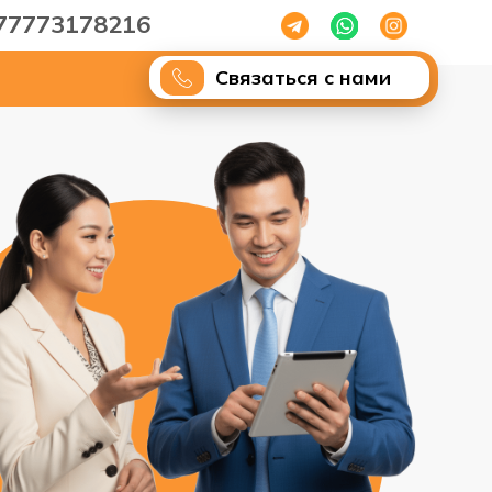
77773178216
Связаться с нами