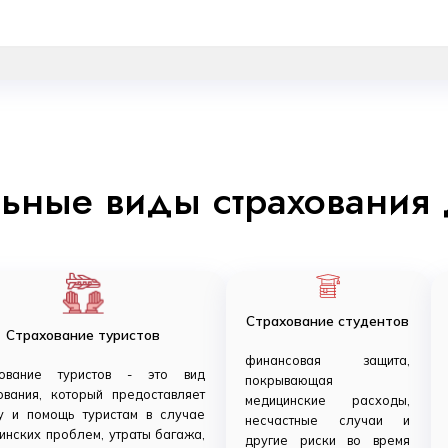
ьные виды страхования 
Страхование студентов
Страхование туристов
финансовая защита,
хование туристов - это вид
покрывающая
ования, который предоставляет
медицинские расходы,
у и помощь туристам в случае
несчастные случаи и
инских проблем, утраты багажа,
другие риски во время