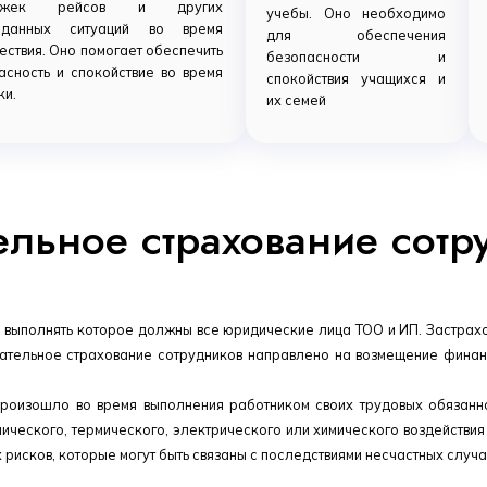
ержек рейсов и других
учебы. Оно необходимо
иданных ситуаций во время
для обеспечения
ествия. Оно помогает обеспечить
безопасности и
асность и спокойствие во время
спокойствия учащихся и
ки.
их семей
ельное страхование сотр
х, выполнять которое должны все юридические лица ТОО и ИП. Застрах
язательное страхование сотрудников направлено на возмещение фина
произошло во время выполнения работником своих трудовых обязанн
ического, термического, электрического или химического воздействия
исков, которые могут быть связаны с последствиями несчастных случа